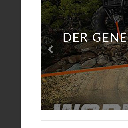
Herstell
DER GENE
BF GOO
YAMAHA YX
ELKA
A