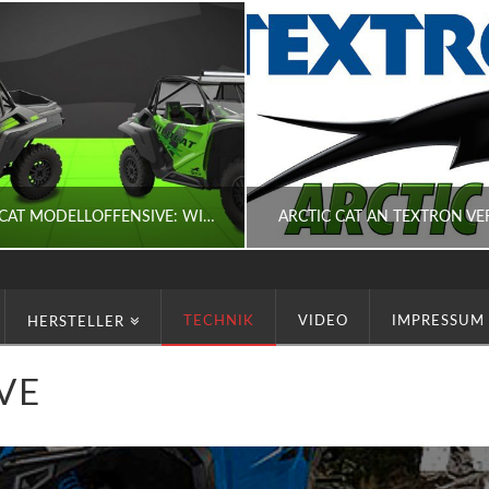
ARCTIC CAT MODELLOFFENSIVE: WILDCAT XX UND SPEEDCAT 77
ARCTIC CAT AN TEXTRON V
TECHNIK
VIDEO
IMPRESSUM
HERSTELLER
HERBST
HERBST
C CAT, HERSTELLER, SIDE BY SIDE, SPORT
ARCTIC CAT, HERSTELLER, SIDE BY SIDE, SZENE,
VE
AUGUST 5, 2017
JANUAR 28, 2017