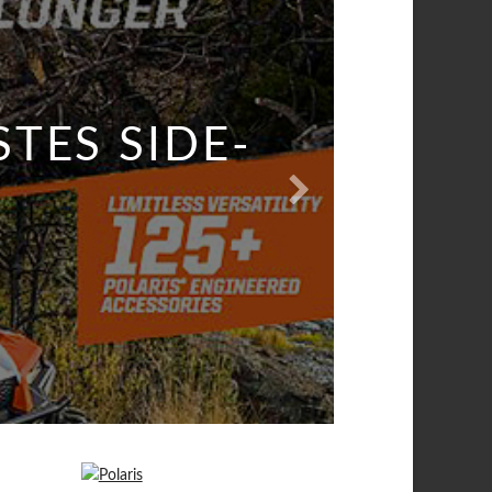
 24, 2016
TES SIDE-
DEM UTV
CHALTWIPPE
AGE 5
0I