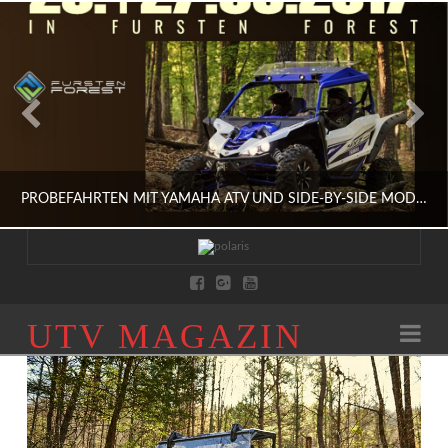
PROBEFAHRTEN MIT YAMAHA ATV UND SIDE-BY-SIDE MODELLEN IM FÜRSTEN FOREST
HERBST
UTV
UTV MAGAZIN
Na
AUSFAHRTEN, HERSTELLER, SIDE BY SIDE, SPORT, SZENE, UTV, YAMAHA
MAGAZIN
AUGUST 5, 2017