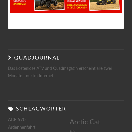
QUADJOURNAL 3/2017
QUADJOURNAL
Das kostenlose ATV und Quadmagazin erscheint alle zwei
Monate - nur im Internet
SCHLAGWÖRTER
ACE 570
Arctic Cat
Ardennenfahrt
ASS