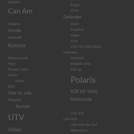
Ausfahrt
Buggy
Can Am
China
Defender
Dämpfer
DGM
Goodrich
Honda
Indien
Kawasaki
Kioti
Kymco
LTEC XS 1000 Diesel
Mahindra
Meisterschaft
Maverick
Mule
Modelle 2016
Pioneer 1000
Pick up
Reifen
Polaris
Rotax
RZR
RZR XP 1000
Side by side
Sidebyside
Slingshot
Technik
UXV 450
UTV
UXV 450i
UXV 450i 4x4 Turf
Video
Weltrekord