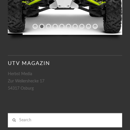
UTV MAGAZIN
Herbst Media
Zur Weilershecke 17
54317 Osburg
Search