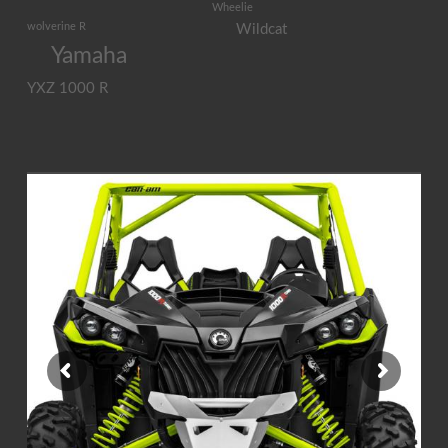
Wheelie
wolverine R
Wildcat
Yamaha
YXZ 1000 R