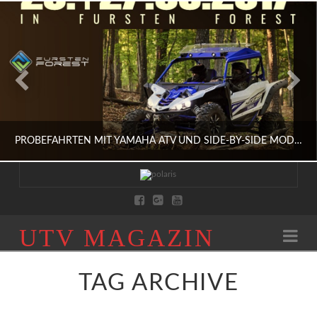
PROBEFAHRTEN MIT YAMAHA ATV UND SIDE-BY-SIDE MODELLEN IM FÜRSTEN FOREST
HERBST
UTV
UTV MAGAZIN
Na
AUSFAHRTEN, HERSTELLER, SIDE BY SIDE, SPORT, SZENE, UTV, YAMAHA
MAGAZIN
AUGUST 5, 2017
TAG ARCHIVE