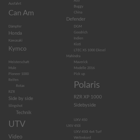
ASS
Ausfahrt
Buggy
Can Am
China
Defender
Dämpfer
DGM
Goodrich
Honda
Indien
Kawasaki
Kioti
Kymco
LTEC XS 1000 Diesel
Mahindra
Meisterschaft
Maverick
Mule
Modelle 2016
Pioneer 1000
Pick up
Reifen
Polaris
Rotax
RZR
RZR XP 1000
Side by side
Sidebyside
Slingshot
Technik
UXV 450
UTV
UXV 450i
UXV 450i 4x4 Turf
Video
Weltrekord