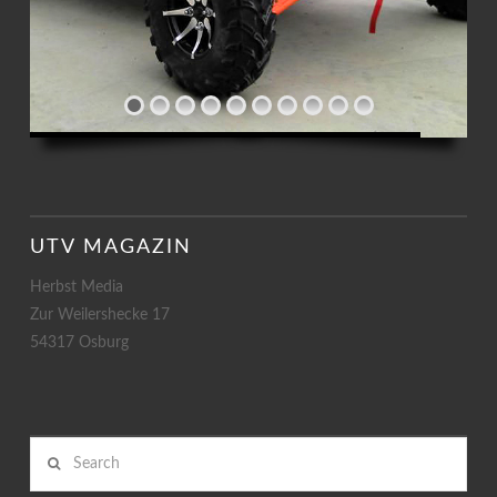
UTV MAGAZIN
Herbst Media
Zur Weilershecke 17
54317 Osburg
Search