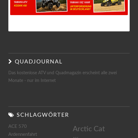
QUADJOURNAL 3/2017
QUADJOURNAL
Das kostenlose ATV und Quadmagazin erscheint alle zwei
Monate - nur im Internet
SCHLAGWÖRTER
ACE 570
Arctic Cat
Ardennenfahrt