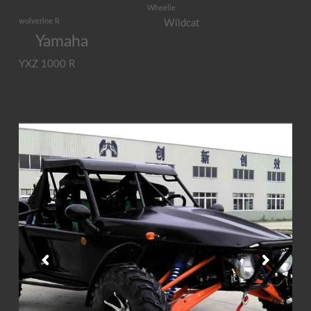
Wheelie
wolverine R
Wildcat
Yamaha
YXZ 1000 R