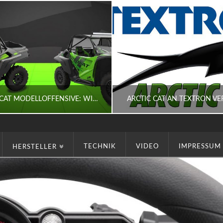
ARCTIC CAT MODELLOFFENSIVE: WILDCAT XX UND SPEEDCAT 77
ARCTIC CAT AN TEXTRON V
TECHNIK
VIDEO
IMPRESSUM
HERSTELLER
HERBST
HERBST
C CAT, HERSTELLER, SIDE BY SIDE, SPORT
ARCTIC CAT, HERSTELLER, SIDE BY SIDE, SZENE,
AUGUST 5, 2017
JANUAR 28, 2017