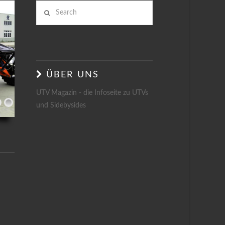
Search
ÜBER UNS
UTV Magazin - die Infoseite zu UTVs
und Sidebysides