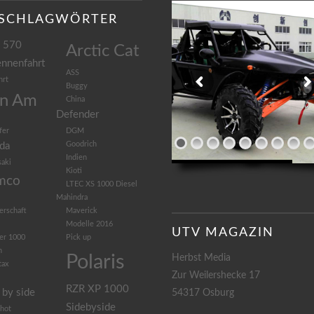
SCHLAGWÖRTER
 570
Arctic Cat
nnenfahrt
ASS
hrt
Buggy
n Am
China
Defender
fer
DGM
Goodrich
da
Indien
aki
Kioti
mco
LTEC XS 1000 Diesel
Mahindra
erschaft
Maverick
Modelle 2016
UTV MAGAZIN
er 1000
Pick up
n
Polaris
Herbst Media
tax
Zur Weilershecke 17
RZR XP 1000
 by side
54317 Osburg
Sidebyside
shot