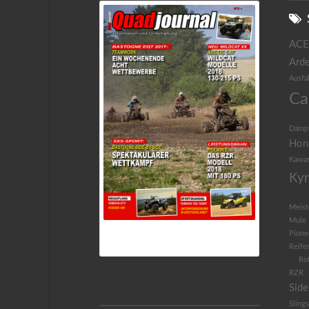
ACE
Arde
Ausfa
Ca
Dämp
Hon
Kawas
Ky
Meist
Mule
Pione
QUADJOURNAL 3/2017
Reife
Ro
RZR
Side
Sling