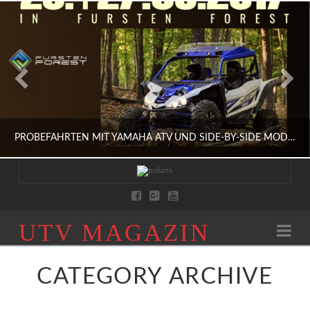
PROBEFAHRTEN MIT YAMAHA ATV UND SIDE-BY-SIDE MODELLEN IM FÜRSTEN FOREST
HERBST
UTV
UTV MAGAZIN
Na
AUSFAHRTEN, HERSTELLER, SIDE BY SIDE, SPORT, SZENE, UTV, YAMAHA
MAGAZIN
AUGUST 5, 2017
CATEGORY ARCHIVE