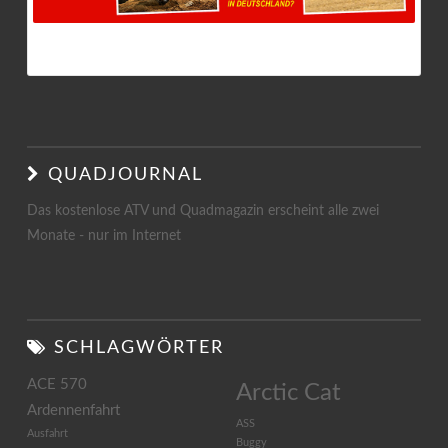
QUADJOURNAL 3/2017
QUADJOURNAL
Das kostenlose ATV und Quadmagazin erscheint alle zwei
Monate - nur im Internet
SCHLAGWÖRTER
ACE 570
Arctic Cat
Ardennenfahrt
ASS
Ausfahrt
Buggy