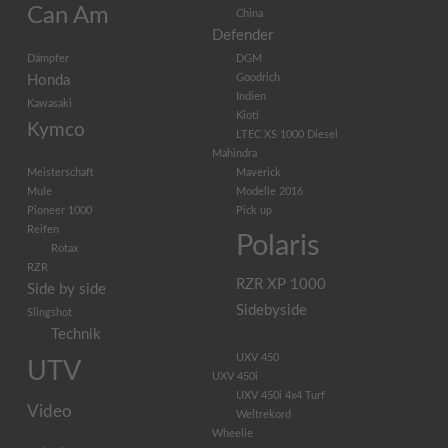
Can Am
China
Defender
Dämpfer
DGM
Goodrich
Honda
Indien
Kawasaki
Kioti
Kymco
LTEC XS 1000 Diesel
Mahindra
Meisterschaft
Maverick
Mule
Modelle 2016
Pioneer 1000
Pick up
Reifen
Polaris
Rotax
RZR
RZR XP 1000
Side by side
Sidebyside
Slingshot
Technik
UXV 450
UTV
UXV 450i
UXV 450i 4x4 Turf
Video
Weltrekord
Wheelie