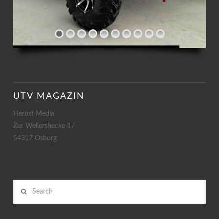
UTV MAGAZIN
Herbst Media
Zur Weilershecke 17
54317 Osburg
Search