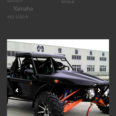
wolverine R
Wildcat
Yamaha
YXZ 1000 R